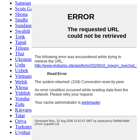
Samoan
Scots Gaelic
Shona
Sindhi
Sundanese
Swahili
Tajik
Tamil
Telugu
Thai
Ukrainian
Urdu
Uzbek
Vietnamese
Welsh
Xhosa
Yiddish
Yoruba
Zulu
Kinyarwanda
Tatar
Oriya
Turkmen
Uyghur